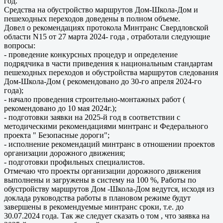
год.
Средства на обустройство маршрутов Дом-Школа-Дом и
пешеходных переходов доведены в полном объеме.
Довел о рекомендациях протокола Минтранс Свердловской
области N15 от 27 марта 2024- года , отработали следующие
вопросы:
- проведение конкурсных процедур и определение
подрядчика в части приведения к национальным стандартам
пешеходных переходов и обустройства маршрутов следования
Дом-Школа-Дом ( рекомендовано до 30-го апреля 2024-го
года);
- начало проведения строительно-монтажных работ (
рекомендовано до 10 мая 2024г.);
- подготовки заявки на 2025-й год в соответствии с
методическими рекомендациями минтранс и Федерального
проекта " Безопасные дороги";
- исполнение рекомендаций минтранс в отношении проектов
организации дорожного движения;
- подготовки профильных специалистов.
Отмечаю что проекты организации дорожного движения
выполнены и загружены в систему на 100 %, Работы по
обустройству маршрутов Дом -Школа-Дом ведутся, исходя из
доклада руководства работы в плановом режиме будут
завершены в рекомендуемые минтранс сроки, т.е. до
30.07.2024 года. Так же следует сказать о том , что заявка на